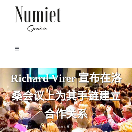
Skip
to
content
Toggle
Navigation
首页
Richard Virer 宣布在洛
新闻
桑会议上为其手链建立
3D ADVENTURER
合作关系
品牌
Home
新闻